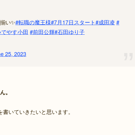
揃い✨
#転職の魔王様
#7月17日スタート
#成田凌
#
いでやす小田
#前田公輝
#石田ゆり子
e 25, 2023
ん。
を書いていきたいと思います。