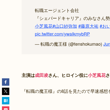
転職エージェント会社
『シェパードキャリア』のみなさん勢
小芝風花
#山口紗弥加
#藤原大祐
#お
pic.twitter.com/ywaIkmybRP
— 転職の魔王様 (@tenshokumao)
Jun
主演は
成田凌
さん、ヒロイン役に
小芝風花
さ
『転職の魔王様』の8話を見たので早速感想