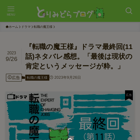
MENU
ホーム
ドラマ
転職の魔王様
『転職の魔王様』ドラマ最終回(11
2023
話)ネタバレ感想。「最後は現状の
9/26
肯定というメッセージが粋。」
広告
2023年9月26日
転職の魔王様