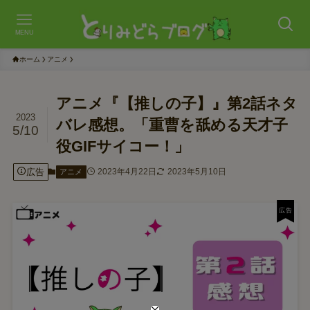
MENU
ホーム
アニメ
アニメ『【推しの子】』第2話ネタ
2023
バレ感想。「重曹を舐める天才子
5/10
役GIFサイコー！」
広告
2023年4月22日
2023年5月10日
アニメ