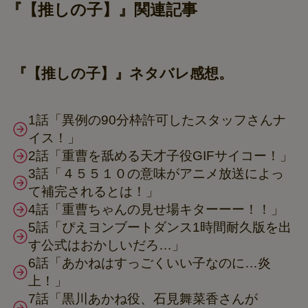
『【推しの子】』関連記事
『【推しの子】』ネタバレ感想。
1話「異例の90分枠許可したスタッフさんナ
イス！」
2話「重曹を舐める天才子役GIFサイコー！」
3話「４５５１０の意味がアニメ放送によっ
て補完されるとは！」
4話「重曹ちゃんの見せ場キターーー！！」
5話「ぴえヨンブートダンス1時間耐久版を出
す公式はおかしいだろ…」
6話「あかねはすっごくいい子なのに…炎
上！」
7話「黒川あかね役、石見舞菜香さんが