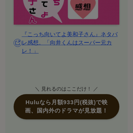
『こっち向いてよ美和子さん』ネタバ
レ感想。「向井くんはスーパー元カ
レ！」
＼ 見れるのはここだけ！ ／
Huluなら月額933円(税抜)で映
画、国内外のドラマが見放題！