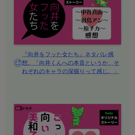
『向井をフッた女たち』ネタバレ感
想。「向井くんへの本音というか、そ
れぞれのキャラの深掘りって感じ。」