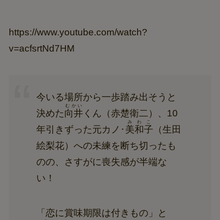
https://www.youtube.com/watch?
v=acfsrtNd7HM
今いる場所から一歩踏み出そうと
むかい
決めた
向井
くん（赤楚衛二）、10
みわこ
年引きずった元カノ･
美和子
（生田
絵梨花）への未練を断ち切ったも
のの、さすがに喪失感が半端な
い！
「恋に賞味期限は付きもの」と