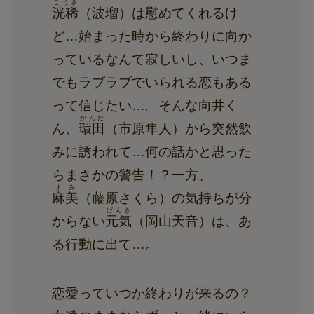
こうき
洸稀
（波瑠）は慰めてくれるけ
ど…始まった時から終わりに向か
っているなんて寂しいし、いつま
でもラブラブでいられる恋もある
って信じたい…。そんな向井く
かんだ
ん、
環田
（市原隼人）から突然飲
みに誘われて…何の話かと思った
らまさかの警告！？一方、
まみ
麻美
（藤原さくら）の気持ちが分
げんき
からない
元気
（岡山天音）は、あ
る行動に出て…。
恋愛っていつか終わりが来るの？