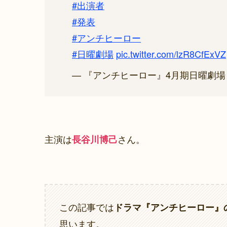
#出演者
#発表
#アンチヒーロー
#日曜劇場
pic.twitter.com/lzR8CfExVZ
— 『アンチヒーロー』4月期日曜劇場【公式】
主演は
さん。
長谷川博己
この記事では
ドラマ『アンチヒーロー』の「
思います。