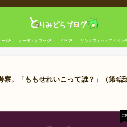
ィール
オーディオブック
ドラマ
リングフィットアドベン
考察。「ももせれいこって誰？」（第4話