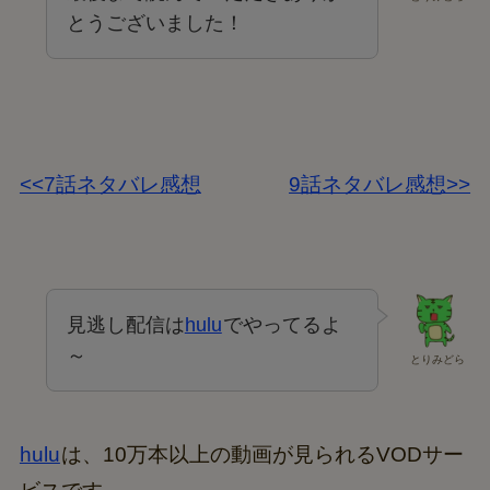
とうございました！
<<7話ネタバレ感想
9話ネタバレ感想>>
見逃し配信は
hulu
でやってるよ
～
とりみどら
hulu
は、10万本以上の動画が見られるVODサー