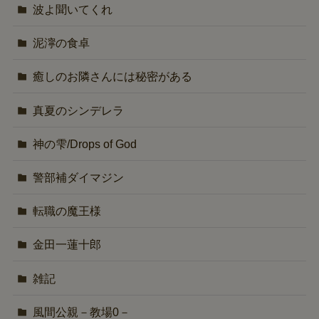
波よ聞いてくれ
泥濘の食卓
癒しのお隣さんには秘密がある
真夏のシンデレラ
神の雫/Drops of God
警部補ダイマジン
転職の魔王様
金田一蓮十郎
雑記
風間公親－教場0－