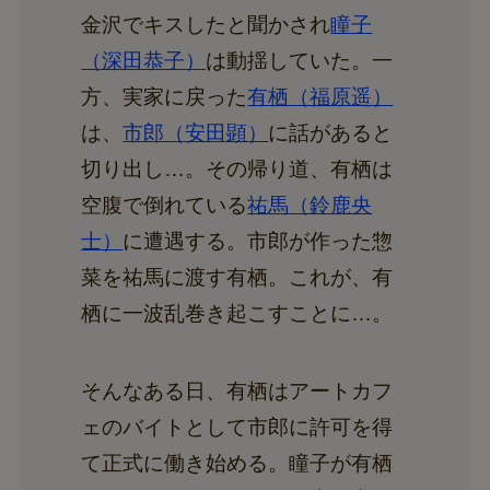
金沢でキスしたと聞かされ
瞳子
（深田恭子）
は動揺していた。一
方、実家に戻った
有栖（福原遥）
は、
市郎（安田顕）
に話があると
切り出し…。その帰り道、有栖は
空腹で倒れている
祐馬（鈴鹿央
士）
に遭遇する。市郎が作った惣
菜を祐馬に渡す有栖。これが、有
栖に一波乱巻き起こすことに…。
そんなある日、有栖はアートカフ
ェのバイトとして市郎に許可を得
て正式に働き始める。瞳子が有栖