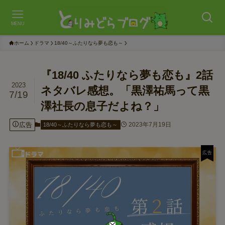
MENU
ホーム
ドラマ
18/40～ふたりなら夢も恋も～
『18/40 ふたりなら夢も恋も』2話
2023
ネタバレ感想。「黒澤祐馬って黒
7/19
澤社長の息子だよね？」
広告
2023年7月19日
18/40～ふたりなら夢も恋も～