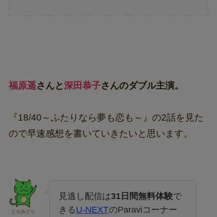
福原遥
さんと
深田恭子
さんのダブル主演。
『18/40～ふたりなら夢も恋も～』の2話を見た
ので早速感想を書いていきたいと思います。
見逃し配信は
31日間無料体験
で
きる
U-NEXT
のParaviコーナー
とりみどら