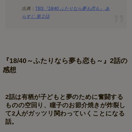
出典：
TBS『18/40 ふたりなら夢も恋も』 あ
らすじ 第２話
『18/40～ふたりなら夢も恋も～』2話の
感想
2話は有栖が子どもと夢のために奮闘する
ものの空回り、瞳子のお節介焼きが炸裂し
て2人がガッツリ関わっていくことになる
話。