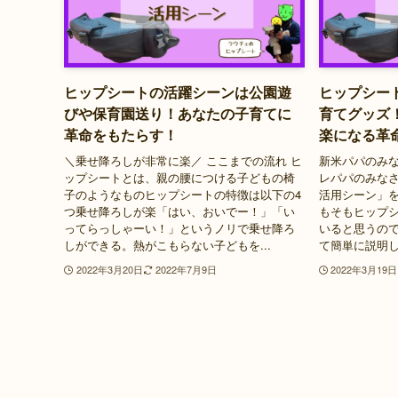
ヒップシートの活躍シーンは公園遊
ヒップシー
びや保育園送り！あなたの子育てに
育てグッズ
革命をもたらす！
楽になる革
＼乗せ降ろしが非常に楽／ ここまでの流れ ヒ
新米パパのみ
ップシートとは、親の腰につける子どもの椅
レパパのみな
子のようなものヒップシートの特徴は以下の4
活用シーン」
つ乗せ降ろしが楽「はい、おいでー！」「い
もそもヒップ
ってらっしゃーい！」というノリで乗せ降ろ
いると思うの
しができる。熱がこもらない子どもを...
て簡単に説明し
2022年3月20日
2022年7月9日
2022年3月19日