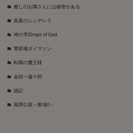
癒しのお隣さんには秘密がある
真夏のシンデレラ
神の雫/Drops of God
警部補ダイマジン
転職の魔王様
金田一蓮十郎
雑記
風間公親－教場0－