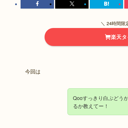
＼ 24時間
楽天タ
今回は
Qooすっきり白ぶどう
るか教えてー！