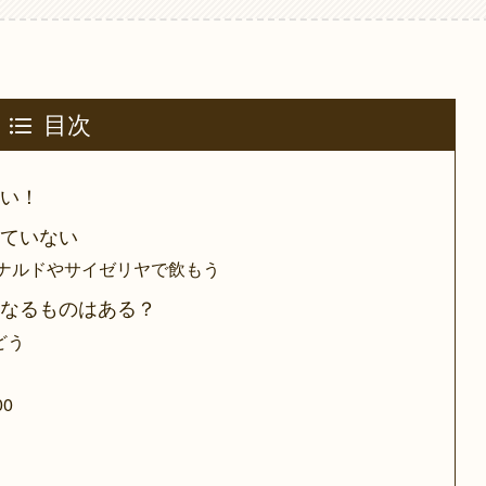
目次
ない！
れていない
ドナルドやサイゼリヤで飲もう
になるものはある？
どう
う
0
。