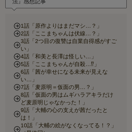
法』感想記事
1話「原作よりはまだマシ…？」
2話「ここまちゃんは伏線…？」
3話「2つ目の復讐は自業自得感がすご
い」
4話「和美と長澤は怪しい…」
5話「ここまちゃんが自殺…⁉」
6話「茜が幸せになる未来が見えな
い…」
7話「麦原明＝仮面の男…？」
8話「仮面の男はムギハラアキラだけ
ど麦原明じゃなかった！」
9話「大輔の心の支えが茜だったと
は！」
10話「大輔の絵がなくなってる！？」