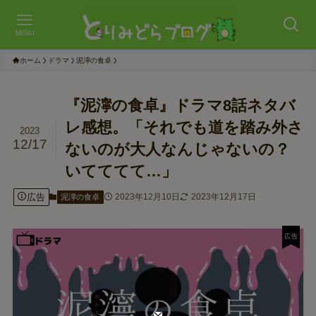
MENU
ホーム
ドラマ
泥濘の食卓
『泥濘の食卓』ドラマ8話ネタバ
レ感想。「それでも道を踏み外さ
2023
12/17
ないのが大人なんじゃないの？
いてててて…」
広告
2023年12月10日
2023年12月17日
泥濘の食卓