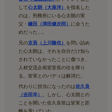
して
心太朗（大泉洋）
を指名した
のは、刑務所にいる心太朗の実
父・
鎌田（津田健次郎）
に会うた
めだった…。
兄の
京吾（上川隆也）
を問い詰め
た心太朗は、それを自分だけ知ら
されていなかったことに傷つき、
人材交流企画室室長の任を降り
る。皆実とのバディは解消だ。
代わりに担当になったのは
佐久良
（吉田羊）
。しかし、心太朗との
ことを聞いた佐久良班は皆実と距
離を置いていた。