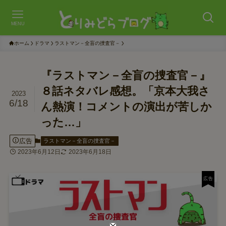
MENU
ホーム
ドラマ
ラストマン－全盲の捜査官－
『ラストマン－全盲の捜査官－』
８話ネタバレ感想。「京本大我さ
2023
6/18
ん熱演！コメントの演出が苦しか
った…」
広告
ラストマン－全盲の捜査官－
2023年6月12日
2023年6月18日