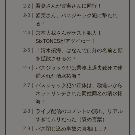
吾妻さんが皆実さんに同行！
皆実さん、バスジャック犯に撃たれ
る！
京本大我さんがゲスト犯人！
SixTONESがアツイねー！
「清水拓海」はなんで自分の名前と顔
を拡散させるの？
バスジャック犯は業務上過失致死で逮
捕された清水拓海？
バスジャック犯の正体は、勘違いから
ネットリンチされた同姓同名の清水拓
海！
ライブ配信のコメントの演出、リアル
すぎてムリだった（褒め言葉）
バス閉じ込め事故の真相は…？