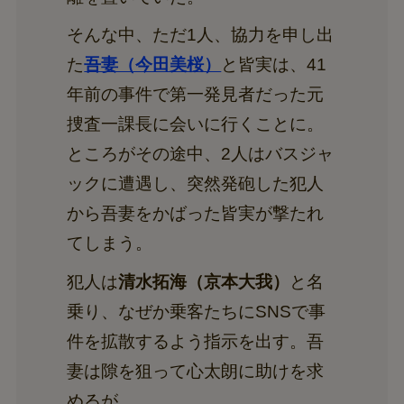
そんな中、ただ1人、協力を申し出
た
吾妻（今田美桜）
と皆実は、41
年前の事件で第一発見者だった元
捜査一課長に会いに行くことに。
ところがその途中、2人はバスジャ
ックに遭遇し、突然発砲した犯人
から吾妻をかばった皆実が撃たれ
てしまう。
犯人は
清水拓海（京本大我）
と名
乗り、なぜか乗客たちにSNSで事
件を拡散するよう指示を出す。吾
妻は隙を狙って心太朗に助けを求
めるが…。