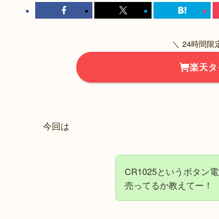
＼ 24時間
楽天タ
今回は
CR1025というボタ
売ってるか教えてー！