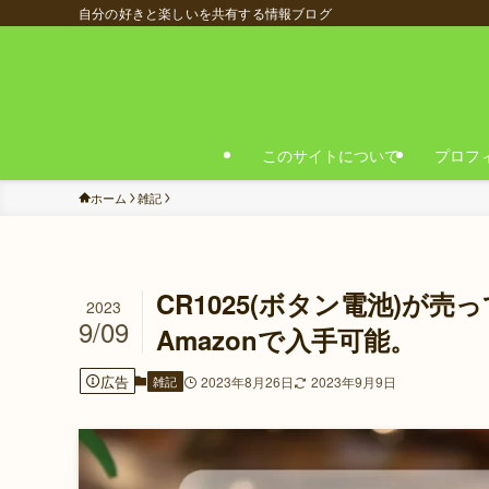
自分の好きと楽しいを共有する情報ブログ
このサイトについて
プロフ
ホーム
雑記
CR1025(ボタン電池)
2023
9/09
Amazonで入手可能。
広告
雑記
2023年8月26日
2023年9月9日