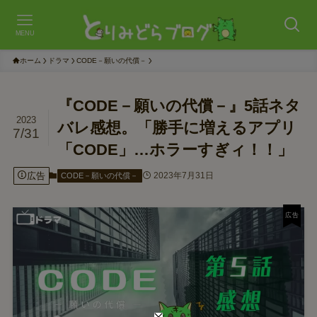
MENU
ホーム
ドラマ
CODE－願いの代償－
『CODE－願いの代償－』5話ネタ
2023
バレ感想。「勝手に増えるアプリ
7/31
「CODE」…ホラーすぎィ！！」
広告
2023年7月31日
CODE－願いの代償－