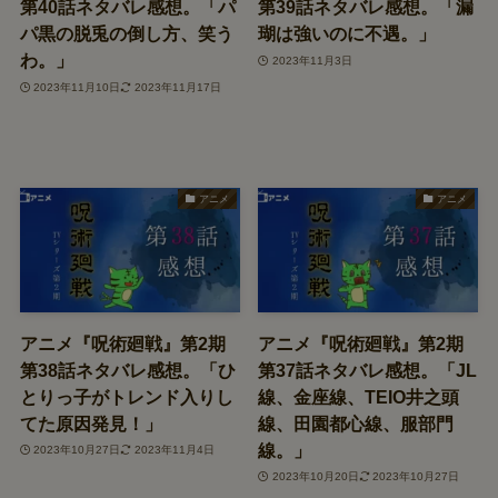
第40話ネタバレ感想。「パ
第39話ネタバレ感想。「漏
パ黒の脱兎の倒し方、笑う
瑚は強いのに不遇。」
わ。」
2023年11月3日
2023年11月10日
2023年11月17日
アニメ
アニメ
アニメ『呪術廻戦』第2期
アニメ『呪術廻戦』第2期
第38話ネタバレ感想。「ひ
第37話ネタバレ感想。「JL
とりっ子がトレンド入りし
線、金座線、TEIO井之頭
てた原因発見！」
線、田園都心線、服部門
線。」
2023年10月27日
2023年11月4日
2023年10月20日
2023年10月27日