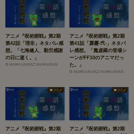
アニメ『呪術廻戦』第2期
アニメ『呪術廻戦』第2期
第42話「理非」ネタバレ感
第41話「霹靂-弐-」ネタバ
想。「七海健人、勤労感謝
レ感想。「魔虚羅の登場シ
の日に逝く。」
ーンがFF10のアニマだっ
た。」
2023年11月25日
2023年12月2日
2023年11月17日
2023年11月25日
アニメ
アニメ
アニメ『呪術廻戦』第2期
アニメ『呪術廻戦』第2期