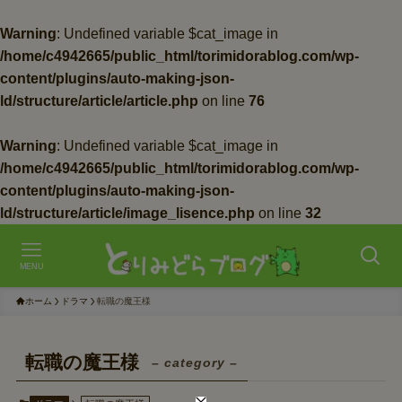
Warning
: Undefined variable $cat_image in
/home/c4942665/public_html/torimidorablog.com/wp-
content/plugins/auto-making-json-
ld/structure/article/article.php
on line
76
Warning
: Undefined variable $cat_image in
/home/c4942665/public_html/torimidorablog.com/wp-
content/plugins/auto-making-json-
ld/structure/article/image_lisence.php
on line
32
MENU
ホーム
ドラマ
転職の魔王様
転職の魔王様
– category –