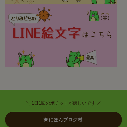
＼ 1日1回のポチッ！が嬉しいです ／
にほんブログ村